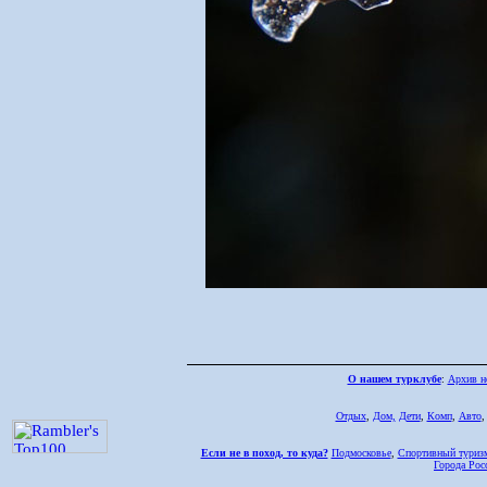
О нашем турклубе
:
Архив н
Отдых
,
Дом,
Дети
,
Комп
,
Авто
Если не в поход, то куда?
Подмосковье
,
Спортивный туриз
Города Рос