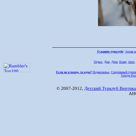
О нашем турклубе
:
Архив н
Отдых
,
Дом,
Дети
,
Комп
,
Авто
Если не в поход, то куда?
Подмосковье
,
Спортивный туриз
Города Рос
© 2007-2012,
Детский Турклуб Вертика
АНО