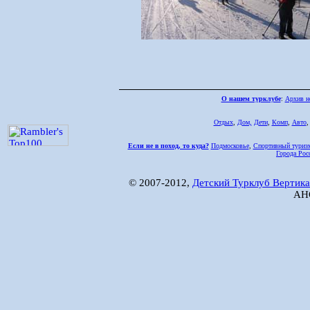
О нашем турклубе
:
Архив н
Отдых
,
Дом,
Дети
,
Комп
,
Авто
Если не в поход, то куда?
Подмосковье
,
Спортивный туриз
Города Рос
© 2007-2012,
Детский Турклуб Вертика
АНО