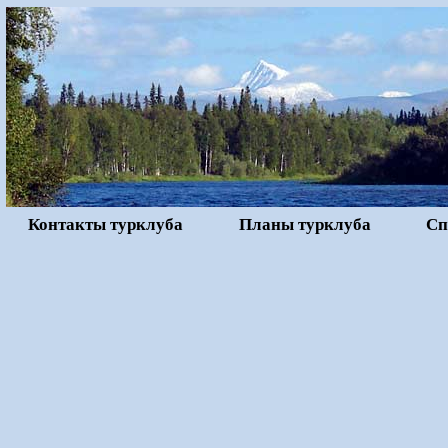
Контакты турклуба
Планы турклуба
Сп