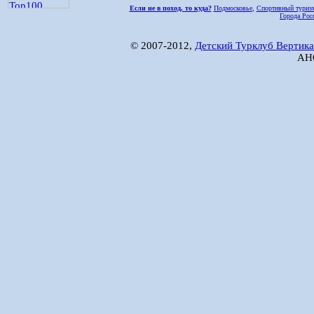
Если не в поход, то куда?
Подмосковье
,
Спортивный туриз
Города Рос
© 2007-2012,
Детский Турклуб Вертика
АНО