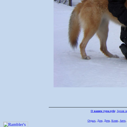
О нашем турклубе
:
Архив н
Отдых
,
Дом,
Дети
,
Комп
,
Авто