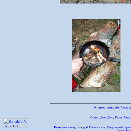
О нашем турклубе
:
Архив н
Отдых
,
Дом,
Дети
,
Комп
,
Авто
Если не в поход, то куда?
Подмосковье
,
Спортивный туриз
Города Рос