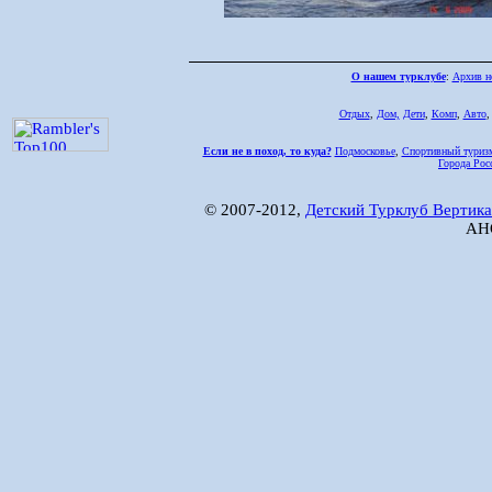
О нашем турклубе
:
Архив н
Отдых
,
Дом,
Дети
,
Комп
,
Авто
Если не в поход, то куда?
Подмосковье
,
Спортивный туриз
Города Рос
© 2007-2012,
Детский Турклуб Вертика
АНО