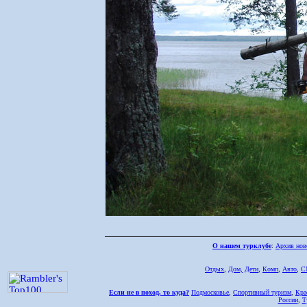
О нашем турклубе
:
Архив нов
Отдых
,
Дом,
Дети
,
Комп
,
Авто
,
С
Если не в поход, то куда?
Подмосковье
,
Спортивный туризм
,
Кра
России
,
Т