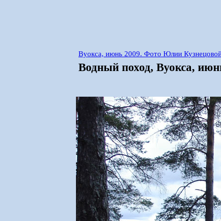
Вуокса, июнь 2009. Фото Юлии Кузнецово
Водный поход, Вуокса, ию