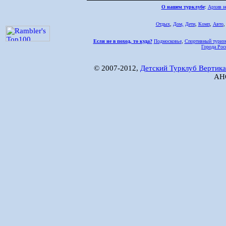
О нашем турклубе
:
Архив н
Отдых
,
Дом,
Дети
,
Комп
,
Авто
Если не в поход, то куда?
Подмосковье
,
Спортивный туриз
Города Рос
© 2007-2012,
Детский Турклуб Вертика
АНО