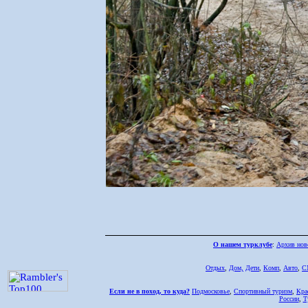
О нашем турклубе
:
Архив нов
Отдых
,
Дом,
Дети
,
Комп
,
Авто
,
С
Если не в поход, то куда?
Подмосковье
,
Спортивный туризм
,
Кра
России
,
Т