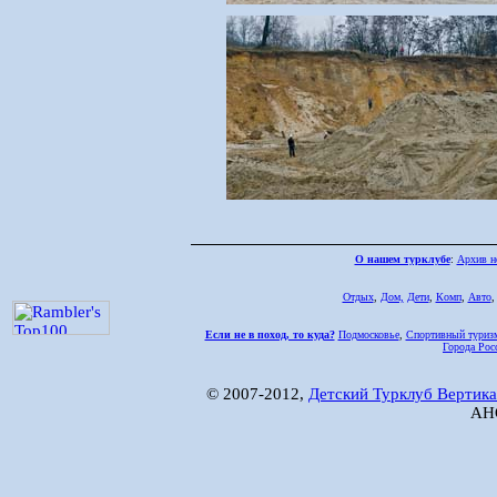
О нашем турклубе
:
Архив н
Отдых
,
Дом,
Дети
,
Комп
,
Авто
Если не в поход, то куда?
Подмосковье
,
Спортивный туриз
Города Рос
© 2007-2012,
Детский Турклуб Вертика
АНО