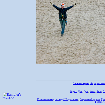
О нашем турклубе
:
Архив нов
Отдых
,
Дом,
Дети
,
Комп
,
Авто
,
С
Если не в поход, то куда?
Подмосковье
,
Спортивный туризм
,
Кра
России
,
Т