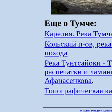
Еще о Тумче:
Карелия. Река Тумч
Кольский п-ов, рек
похода
Река Тунтсайоки - 
распечатки и ламин
Афанасенкова
.
Топографическая ка
О нашем турклубе
:
Архив н