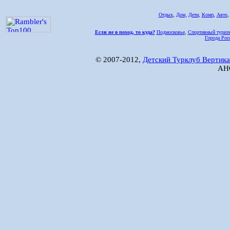
Отдых
,
Дом,
Дети
,
Комп
,
Авто
Если не в поход, то куда?
Подмосковье
,
Спортивный туриз
Города Рос
© 2007-2012,
Детский Турклуб Вертика
АНО