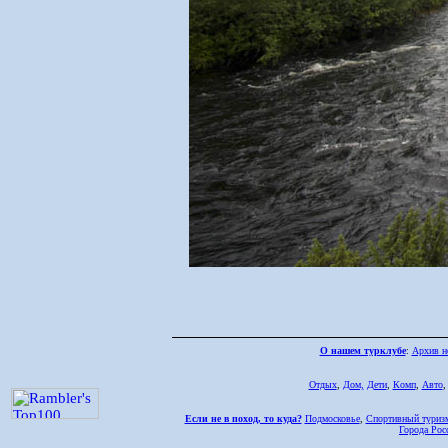
О нашем турклубе
:
Архив н
Отдых
,
Дом,
Дети
,
Комп
,
Авто
Если не в поход, то куда?
Подмосковье
,
Спортивный туриз
Города Рос