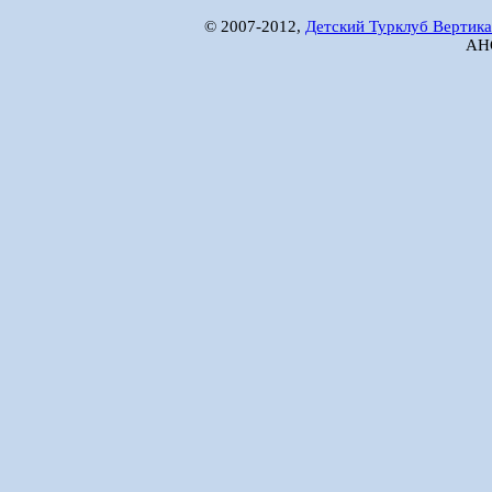
© 2007-2012,
Детский Турклуб Вертика
АНО