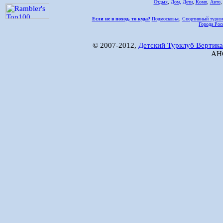
Отдых
,
Дом,
Дети
,
Комп
,
Авто
Если не в поход, то куда?
Подмосковье
,
Спортивный туриз
Города Рос
© 2007-2012,
Детский Турклуб Вертика
АНО