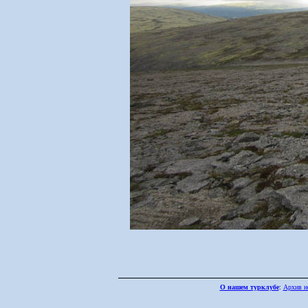
О нашем турклубе
:
Архив н