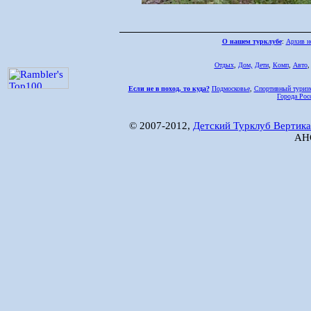
О нашем турклубе
:
Архив н
Отдых
,
Дом,
Дети
,
Комп
,
Авто
Если не в поход, то куда?
Подмосковье
,
Спортивный туриз
Города Рос
© 2007-2012,
Детский Турклуб Вертика
АНО