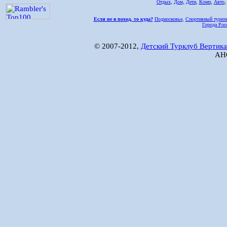
Отдых
,
Дом,
Дети
,
Комп
,
Авто
Если не в поход, то куда?
Подмосковье
,
Спортивный туриз
Города Рос
© 2007-2012,
Детский Турклуб Вертика
АНО