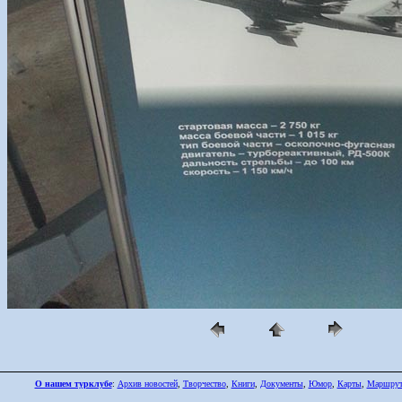
О нашем турклубе
:
Архив новостей
,
Творчество
,
Книги
,
Документы
,
Юмор
,
Карты
,
Маршру