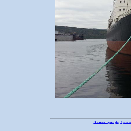
О нашем турклубе
:
Архив н