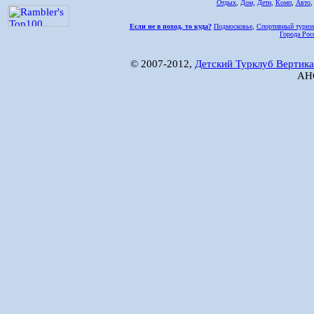
Отдых
,
Дом,
Дети
,
Комп
,
Авто
Если не в поход, то куда?
Подмосковье
,
Спортивный туриз
Города Рос
© 2007-2012,
Детский Турклуб Вертика
АНО