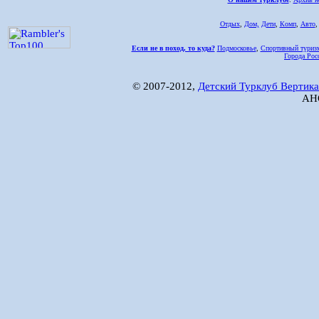
Отдых
,
Дом,
Дети
,
Комп
,
Авто
Если не в поход, то куда?
Подмосковье
,
Спортивный туриз
Города Рос
© 2007-2012,
Детский Турклуб Вертика
АНО