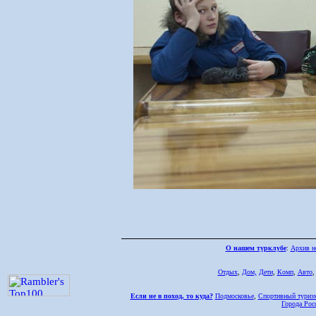
О нашем турклубе
:
Архив н
Отдых
,
Дом,
Дети
,
Комп
,
Авто
Если не в поход, то куда?
Подмосковье
,
Спортивный туриз
Города Рос