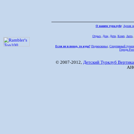
О нашем турклубе
:
Архив н
Отдых
,
Дом,
Дети
,
Комп
,
Авто
Если не в поход, то куда?
Подмосковье
,
Спортивный туриз
Города Рос
© 2007-2012,
Детский Турклуб Вертика
АНО