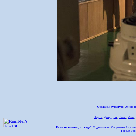
О нашем турклубе
:
Архив н
Отдых
,
Дом,
Дети
,
Комп
,
Авто
Если не в поход, то куда?
Подмосковье
,
Спортивный туриз
Города Рос