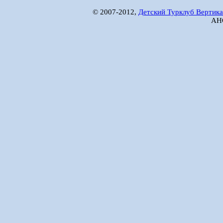
© 2007-2012,
Детский Турклуб Вертика
АНО