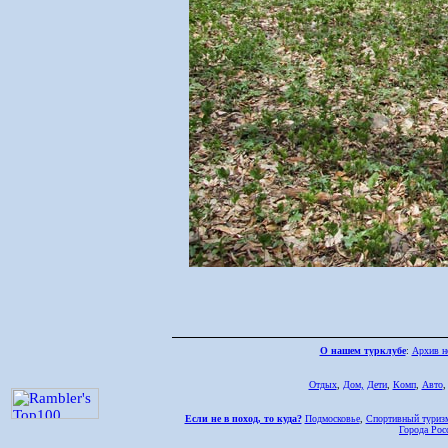
О нашем турклубе
:
Архив н
Отдых
,
Дом,
Дети
,
Комп
,
Авто
Если не в поход, то куда?
Подмосковье
,
Спортивный туриз
Города Рос