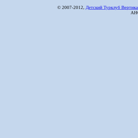
© 2007-2012,
Детский Турклуб Вертика
АНО