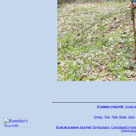
О нашем турклубе
:
Архив н
Отдых
,
Дом,
Дети
,
Комп
,
Авто
Если не в поход, то куда?
Подмосковье
,
Спортивный туриз
Города Рос