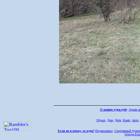
О нашем турклубе
:
Архив н
Отдых
,
Дом,
Дети
,
Комп
,
Авто
Если не в поход, то куда?
Подмосковье
,
Спортивный туриз
Города Рос