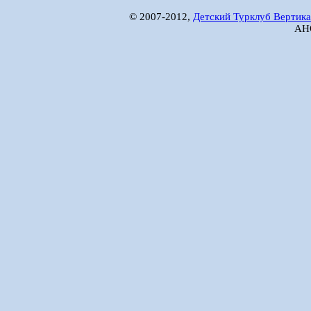
© 2007-2012,
Детский Турклуб Вертика
АНО