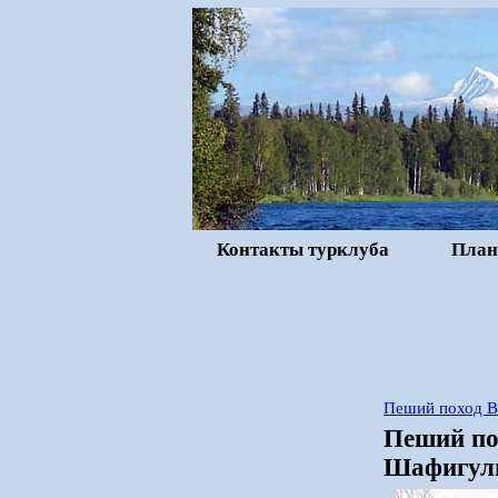
Контакты турклуба
План
Пеший поход В
Пеший по
Шафигули