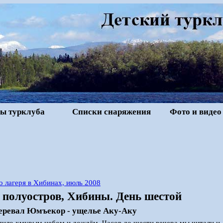
ы турклуба
Списки снаряжения
Фото и видео
о лагеря в Хибинах, июль 2008
 полуостров, Хибины. День шестой
перевал Юмъекор - ущелье Аку-Аку