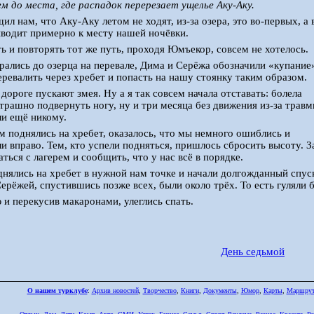
м до места, где распадок перерезает ущелье
Аку-Аку.
л нам, что Аку-Аку летом не ходят, из-за озера, это во-первых, а 
водит примерно к месту нашей ночёвки.
ь и повторять тот же путь, проходя Юмъекор, совсем не хотелось.
рались до озерца на перевале, Дима и Серёжа обозначили «купание
ревалить через хребет и попасть на нашу стоянку таким образом.
дороге пускают змея. Ну а я так совсем начала отставать: болела
страшно подвернуть ногу, ну и три месяца без движения из-за трав
ли ещё никому.
м поднялись на хребет, оказалось, что мы немного ошиблись и
и вправо. Тем, кто успели подняться, пришлось сбросить высоту. З
ться с лагерем и сообщить, что у нас всё в порядке.
нялись на хребет в нужной нам точке и начали долгожданный спус
Серёжей, спустившись позже всех, были около трёх. То есть гуляли 
и перекусив макаронами, улеглись спать.
День седьмой
О нашем турклубе
:
Архив новостей
,
Творчество
,
Книги
,
Документы
,
Юмор
,
Карты
,
Маршру