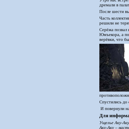
Утро нас встре
дремали в пала
После шести вы
Часть коллекти
решили не теря
Серёжа позвал 
Юмъекора, а по
верёвки, что б
противоположну
Спустились до 
И повернули на
Для информа
Ущелье Аку-Ак
Аку-Аку – наст