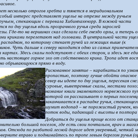
асивое.
ает несколько отрогов хребта и тянется в меридиональном
Особый интерес представляет ущелье на отрезке между ручьем
ручьем, стекающим с перевала Хибинпахкчорр. В южной части
ся по дну ущелья вдоль прозрачного ручья среди зарослей
езы. Где-то на вершинах скал сделали себе гнездо орлы, и теперь 
ыми криками перелетают над головами. В центральной части уще
 распадком, по которому стекает ручей из лежащих выше (к
иков. Чуть дальше к северу находится одно из самых примечатель
а картах. Здесь скалы подступают с обеих сторон, и здесь же ед
ь настоящее горное эхо от собственного крика. Тропа идет вост
сно обрывающуюся прямо в воду.
Рискованное занятие – карабкаться по узко
пропастью, поэтому лучше обойти опасное 
север вы идете по дну ущелья, пересекая сн
суровые, выветренные скалы, местами похо
название книги знаменитого норвежского пу
которой он рассказывает о первых поселенц
заканчивается в распадке ручья, стекающего
шумит водопад – не порожистый ручеек, ко
поток воды, падающий с высоты в полтора 
Добраться до ущелья проще всего от станц
нительно большой поселок, где есть свои почтальон, врач и мага
ков. Отсюда по разбитой лесной дороге идет уверенный, четкий 
поверните вправо и поднимайтесь по тропе левым берегом ручья (
о