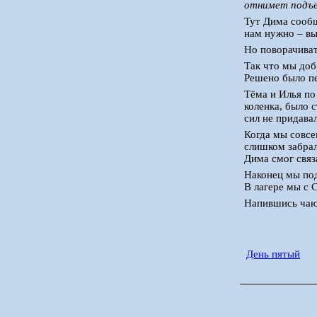
отнимет подъе
Тут Дима сообщи
нам нужно – вы
Но поворачиват
Так что мы доб
Решено было пе
Тёма и Илья по 
коленка, было 
сил не придава
Когда мы совсе
слишком забрал
Дима смог связа
Наконец мы под
В лагере мы с 
Напившись чаю 
День пятый