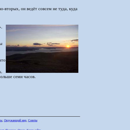
во-вторых, он ведёт совсем не туда, куда
».
мы
ато
к.
больше семи часов.
ты
,
Окружающий мир
,
Советы