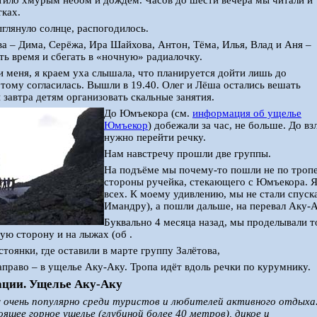
тило хмурым небом и дождём. Часов до шести вечера мы читали и
тках.
глянуло солнце, распогодилось.
ва – Дима, Серёжа, Ира Шайхова, Антон, Тёма, Илья, Влад и Аня –
ть время и сбегать в «ночную» радиалочку.
и меня, я краем уха слышала, что планируется дойти лишь до
тому согласилась. Вышли в 19.40. Олег и Лёша остались вешать
ы завтра детям организовать скальные занятия.
До Юмъекора (см.
информация об ущелье
Юмъекор
) добежали за час, не больше. До в
нужно перейти речку.
Нам навстречу прошли две группы.
На подъёме мы почему-то пошли не по тропе, 
стороны ручейка, стекающего с Юмъекора. Я
всех. К моему удивлению, мы не стали спус
Имандру), а пошли дальше, на перевал Аку-А
Буквально 4 месяца назад, мы проделывали т
ю сторону и на лыжах (об .
стоянки, где оставили в марте группу Залётова,
право – в ущелье Аку-Аку. Тропа идёт вдоль речки по курумнику.
ции. Ущелье Аку-Аку
у очень популярно среди туристов и любителей активного отдыха
оящее горное ущелье (глубиной более 40 метров), дикое и