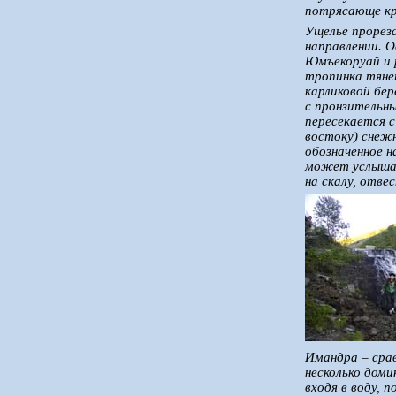
потрясающе кр
Ущелье прорез
направлении. 
Юмъекоруай и 
тропинка тянет
карликовой бер
с пронзительн
пересекается с
востоку) снежн
обозначенное н
может услышат
на скалу, отве
Имандра – срав
несколько доми
входя в воду, 