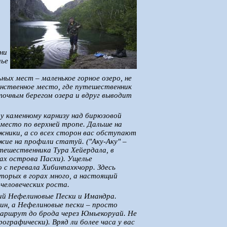
они
лье
ных мест – маленькое горное озеро, не
инственное место, где путешественник
очным берегом озера и вдруг выводит
му каменному карнизу над бирюзовой
место по верхней тропе. Дальше на
ежники, а со всех сторон вас обступают
жие на профили статуй. ("Аку-Аку" –
тешественника Тура Хейердала, в
ах острова Пасхи). Ущелье
 с перевала Хибинпахкчорр. Здесь
торых в горах много, а настоящий
человеческих роста.
ий Нефелиновые Пески и Имандра.
зин, а Нефелиновые пески – просто
маршрут до брода через
Юмьекоруай. Не
рографически). Вряд ли более часа у вас