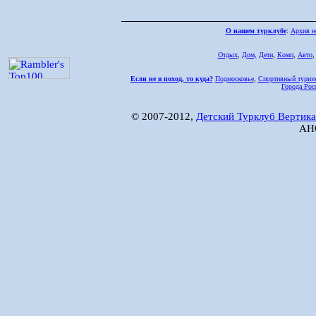
О нашем турклубе
:
Архив н
Отдых
,
Дом,
Дети
,
Комп
,
Авто
Если не в поход, то куда?
Подмосковье
,
Спортивный туриз
Города Рос
© 2007-2012,
Детский Турклуб Вертика
АНО