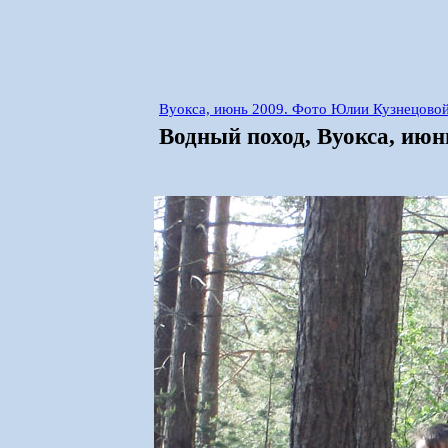
Вуокса, июнь 2009. Фото Юлии Кузнецово
Водный поход, Вуокса, ию