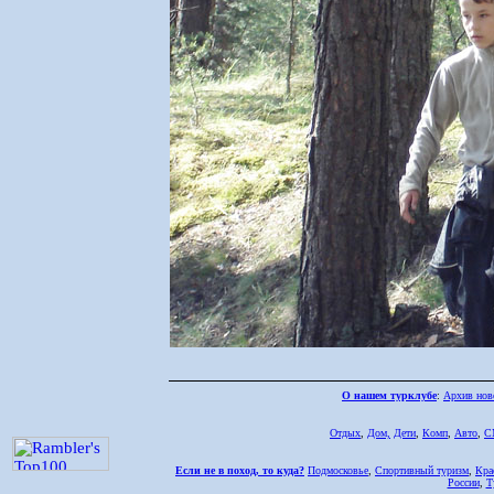
О нашем турклубе
:
Архив нов
Отдых
,
Дом,
Дети
,
Комп
,
Авто
,
С
Если не в поход, то куда?
Подмосковье
,
Спортивный туризм
,
Кра
России
,
Т