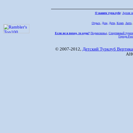
О нашем турклубе
:
Архив н
Отдых
,
Дом,
Дети
,
Комп
,
Авто
Если не в поход, то куда?
Подмосковье
,
Спортивный туриз
Города Рос
© 2007-2012,
Детский Турклуб Вертика
АНО