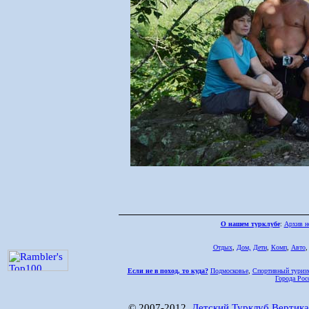
О нашем турклубе
:
Архив н
Отдых
,
Дом,
Дети
,
Комп
,
Авто
Если не в поход, то куда?
Подмосковье
,
Спортивный туриз
Города Рос
© 2007-2012,
Детский Турклуб Вертика