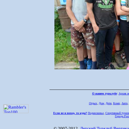
О нашем турклубе
:
Архив н
Отдых
,
Дом,
Дети
,
Комп
,
Авто
Если не в поход, то куда?
Подмосковье
,
Спортивный туриз
Города Рос
© 2007-2012,
Детский Турклуб Вертика