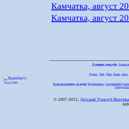
Камчатка, август 2
Камчатка, август 2
О нашем турклубе
:
Архив н
Отдых
,
Дом,
Дети
,
Комп
,
Авто
Если не в поход, то куда?
Подмосковье
,
Спортивный туриз
Города Рос
© 2007-2012,
Детский Турклуб Вертика
АНО