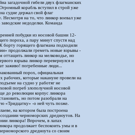
айна загадочной гибели двух флагманских
 Огромный корабль вступил в строй уже
на судне держал свой флаг
. Несмотря на то, что линкор воевал уже
ь заводские недоделки. Команда
тренней побудки из носовой башни 12-
го пороха, а пару минут спустя над
 К борту горящего флагмана подходили
рии» продолжали греметь новые взрывы -
м оттащить линкор на мелководье, но
первого взрыва линкор перевернулся и
ат заживо! погребенные люди...
ракованный порох, официальная
ех рабочих, которые накануне провели на
подъеме на судно у работяг не
оховой погреб злополучной носовой
Еще до революции корпус линкора
становить, но потом разобрали на
ю «Тридцатку» -о ней чуть позже.
олаеве, на котором была построена
в создании черноморских дредноутов. На
ении линкора! Впрочем, в лапах
линкора продолжает беспокоить умы и в
 черноморского дредноута со своим