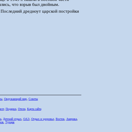
ялись, что взрыв был двойным.
 Последний дредноут царской постройки
ты
,
Окружающий мир
,
Советы
елт
,
Подарки
,
Отели
,
Карта сайта
а
,
Детский отдых
,
ОАЭ
,
Отдых и здоровье
,
Восток
,
Америка
,
ров
,
Турция