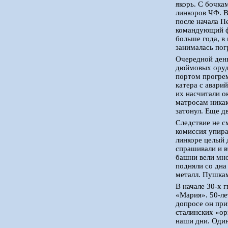
якорь. С бочка
линкоров ЧФ. В
после начала П
командующий фл
больше года, в
занималась погр
Очередной день
дюймовых оруди
портом прогрем
катера с авари
их насчитали о
матросам никак
затонул. Еще д
Следствие не с
комиссия упира
линкоре целый 
спрашивали и в
башни вели мно
подняли со дна
металл. Пушкам
В начале 30-х 
«Мария». 50-ле
допросе он при
сталинских «ор
наши дни. Один