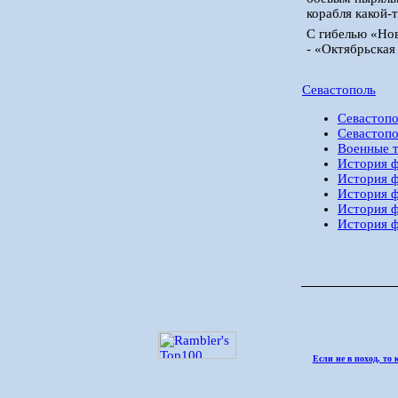
корабля какой-
С гибелью «Нов
- «Октябрьская
Севастополь
Севастопо
Севастопо
Военные т
История ф
История ф
История ф
История ф
История ф
Если не в поход, то 