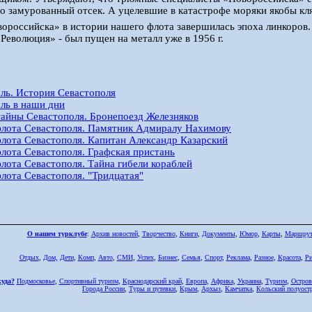
то замурованный отсек. А уцелевшие в катастрофе моряки якобы кл
ороссийска» в истории нашего флота завершилась эпоха линкоров.
 Революция» - был пущен на металл уже в 1956 г.
ль. История Севастополя
ль в наши дни
айны Севастополя. Бронепоезд Железняков
лота Севастополя. Памятник Адмиралу Нахимову
лота Севастополя. Капитан Александр Казарский
лота Севастополя. Графская пристань
лота Севастополя. Тайна гибели кораблей
лота Севастополя. "Тридцатая"
О нашем турклубе
:
Архив новостей
,
Творчество
,
Книги
,
Документы
,
Юмор
,
Карты
,
Маршру
Отдых
,
Дом,
Дети
,
Комп
,
Авто
,
СМИ
,
Успех
,
Бизнес
,
Семья
,
Спорт
,
Реклама
,
Разное
,
Красота
,
Ри
куда?
Подмосковье
,
Спортивный туризм
,
Краснодарский край
,
Европа
,
Африка
,
Украина
,
Туризм
,
Остров
Города России
,
Туры и путевки
,
Крым
,
Архыз
,
Камчатка
,
Кольский полуост