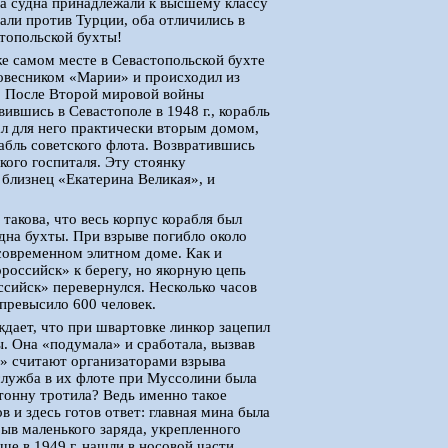
 судна принадлежали к высшему классу
вали против Турции, оба отличились в
стопольской бухты!
же самом месте в Севастопольской бухте
ровесником «Марии» и происходил из
). После Второй мировой войны
ившись в Севастополе в 1948 г., корабль
ал для него практически вторым домом,
абль советского флота. Возвратившись
ского госпиталя. Эту стоянку
 близнец «Екатерина Великая», и
такова, что весь корпус корабля был
дна бухты. При взрыве погибло около
 современном элитном доме. Как и
оссийск» к берегу, но якорную цепь
ссийск» перевернулся. Несколько часов
 превысило 600 человек.
ждает, что при швартовке линкор зацепил
. Она «подумала» и сработала, вызвав
а» считают организаторами взрыва
служба в их флоте при Муссолини была
 тонну тротила? Ведь именно такое
и здесь готов ответ: главная мина была
рыв маленького заряда, укрепленного
 в 1949 г. нашли в носовой части