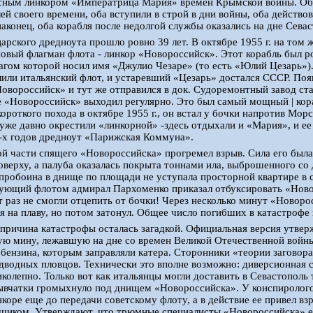
усным линкором «Императрица Мария» времен Крымской войны. Оба
ей своего времени, оба вступили в строй в дни войны, оба действо
наконец, оба корабля после недолгой службы оказались на дне Сева
царского дредноута прошло ровно 39 лет. В октябре 1955 г. на том 
овый флагман флота - линкор «Новороссийск». Этот корабль был 
агом которой носил имя «Джулио Чезаре» (то есть «Юлий Цезарь»
или итальянский флот, и устаревший «Цезарь» достался СССР. Появ
овороссийск» и тут же отправился в док. Судоремонтный завод ст
е «Новороссийск» выходил регулярно. Это был самый мощный | кор
короткого похода в октябре 1955 г., он встал у бочки напротив Мор
уже давно окрестили «линкорной» -здесь отдыхали и «Мария», и ее
-х годов дредноут «Парижская Коммуна».
й части спящего «Новороссийска» прогремел взрыв. Сила его была 
оверху, а палуба оказалась покрыта тоннами ила, выброшенного со 
 пробоина в днище по площади не уступала просторной квартире в
ующий флотом адмирал Пархоменко приказал отбуксировать «Новор
от раз не смогли отцепить от бочки! Через несколько минут «Новоро
я на плаву, но потом затонул. Общее число погибших в катастрофе
., причина катастрофы осталась загадкой. Официальная версия утвер
ю мину, лежавшую на дне со времен Великой Отечественной войны
 бензина, которым заправляли катера. Сторонники «теории заговор
дводных пловцов. Технически это вполне возможно: диверсионная 
иколепно. Только вот как итальянцы могли доставить в Севастополь
ывчатки громыхнуло под днищем «Новороссийска». У конспирологов 
нкоре еще до передачи советскому флоту, а в действие ее привел вз
иком. Утверждают, что трюмные специалисты «Новороссийска» еще