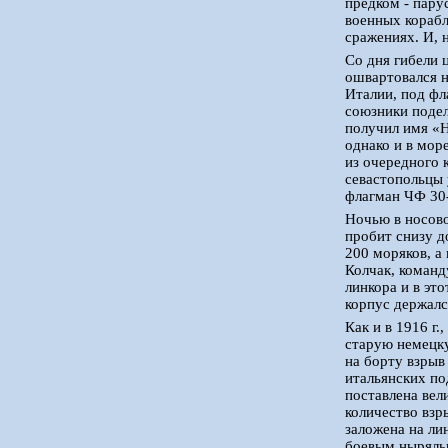
предком - пар
военных корабл
сражениях. И, 
Со дня гибели 
ошвартовался н
Италии, под фл
союзники подел
получил имя «Н
однако и в мор
из очередного 
севастопольцы 
флагман ЧФ 30
Ночью в носово
пробит снизу д
200 моряков, а
Колчак, команд
линкора и в эт
корпус держалс
Как и в 1916 г
старую немецку
на борту взрыв
итальянских по
поставлена вел
количество взр
заложена на ли
боевым ныряльщ