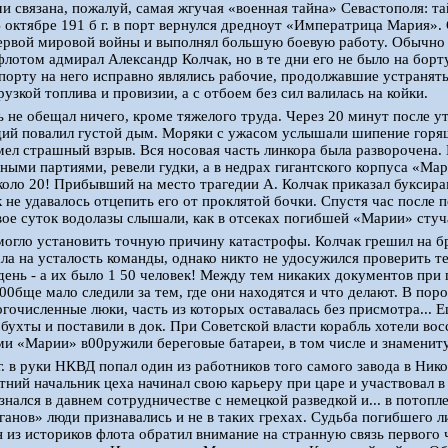
ми связана, пожалуй, самая жгучая «военная тайна» Севастополя: т
 октябре 191 б г. в порт вернулся дредноут «Императрица Мария».
ервой мировой войны и выполнял большую боевую работу. Обычно 
отом адмирал Александр Колчак, но в те дни его не было на борту
 порту на него исправно являлись рабочие, продолжавшие устранят
узкой топлива и провизии, а с отбоем без сил валилась на койки.
 не обещал ничего, кроме тяжелого труда. Через 20 минут после у
й повалил густой дым. Моряки с ужасом услышали шипение горяще
ел страшный взрыв. Вся носовая часть линкора была разворочена.
йными партиями, ревели гудки, а в недрах гигантского корпуса «Ма
коло 20! Прибывший на место трагедии А. Колчак приказал буксира
 не удавалось отцепить его от проклятой бочки. Спустя час после 
вое суток водолазы слышали, как в отсеках погибшей «Марии» стуч
могло установить точную причину катастрофы. Колчак грешил на б
ла на усталость команды, однако никто не удосужился проверить т
день - а их было 1 50 человек! Между тем никаких документов при 
00бще мало следили за тем, где они находятся и что делают. В пор
гочисленные люки, часть из которых оставалась без присмотра... 
 бухты и поставили в док. При Советской власти корабль хотели вос
и «Марии» в00ружили береговые батареи, в том числе и знамениту
гг. в руки НКВД попал один из работников того самого завода в Ник
тний начальник цеха начинал свою карьеру при царе и участвовал 
знался в давнем сотрудничестве с немецкой разведкой и... в потопл
ганов» люди признавались и не в таких грехах. Судьба погибшего 
 из историков флота обратил внимание на странную связь первого